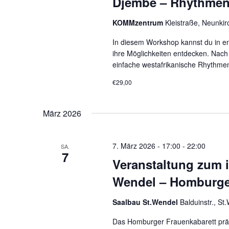
Djembe – Rhythmen
KOMMzentrum
Kleistraße, Neunki
In diesem Workshop kannst du in e
ihre Möglichkeiten entdecken. Nach 
einfache westafrikanische Rhythme
€29,00
März 2026
7. März 2026 - 17:00
-
22:00
SA.
7
Veranstaltung zum i
Wendel – Homburge
Saalbau St.Wendel
Balduinstr., S
Das Homburger Frauenkabarett präse