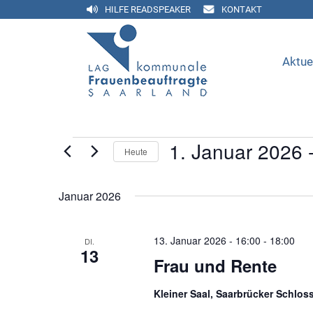
HILFE READSPEAKER
KONTAKT
Aktue
VERANSTALTUNGEN
1. Januar 2026
 
Heute
Datum
wählen.
Januar 2026
13. Januar 2026 - 16:00
-
18:00
DI.
13
Frau und Rente
Kleiner Saal, Saarbrücker Schlos