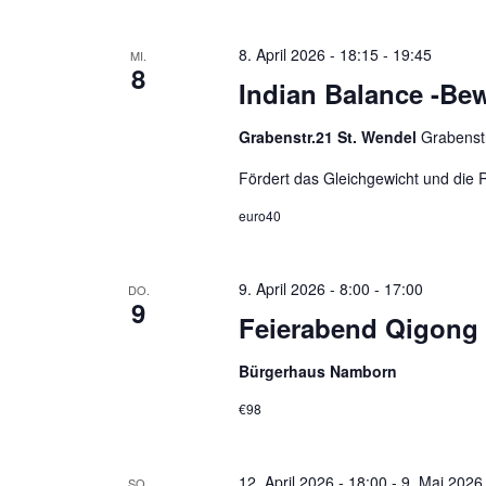
8. April 2026 - 18:15
-
19:45
MI.
8
Indian Balance -Bew
Grabenstr.21 St. Wendel
Grabenstr
Fördert das Gleichgewicht und die 
euro40
9. April 2026 - 8:00
-
17:00
DO.
9
Feierabend Qigong 
Bürgerhaus Namborn
€98
12. April 2026 - 18:00
-
9. Mai 2026
SO.