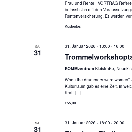
Frau und Rente VORTRAG Referenti
befasst sich mit den Voraussetzung
Rentenversicherung. Es werden vers
Kostenlos
31. Januar 2026 - 13:00
-
16:00
SA.
31
Trommelworkshoptag
KOMMzentrum
Kleistraße, Neunki
When the drummers were women* -
Kulturraum gab es eine Zeit, in wel
Kraft […]
€55,00
31. Januar 2026 - 18:00
-
20:00
SA.
31