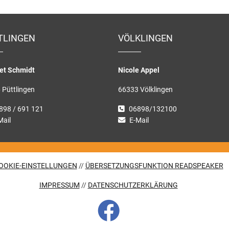
TLINGEN
VÖLKLINGEN
et Schmidt
Nicole Appel
 Püttlingen
66333 Völklingen
898 / 691 121
06898/132100
Mail
E-Mail
OOKIE-EINSTELLUNGEN
//
ÜBERSETZUNGSFUNKTION READSPEAKER
IMPRESSUM
//
DATENSCHUTZERKLÄRUNG