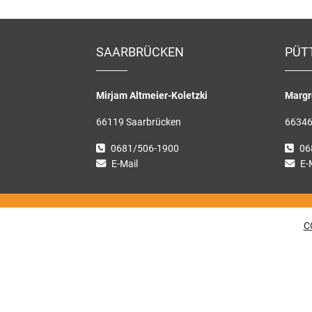
SAARBRÜCKEN
PÜT
Mirjam Altmeier-Koletzki
Margr
66119 Saarbrücken
66346
0681/506-1900
06
E-Mail
E-
C