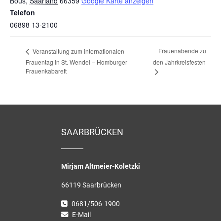
Bous
,
Saarland
66359
Google Karte anzeigen
Telefon
06898 13-2100
Frauenabende zu
Veranstaltung zum internationalen
Frauentag in St. Wendel – Homburger
den Jahrkreisfesten
Frauenkabarett
SAARBRÜCKEN
Mirjam Altmeier-Koletzki
66119 Saarbrücken
0681/506-1900
E-Mail