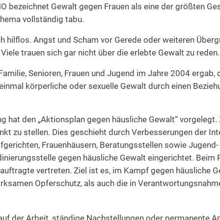
 bezeichnet Gewalt gegen Frauen als eine der größten Ges
Thema vollständig tabu.
ich hilflos. Angst und Scham vor Gerede oder weiteren Überg
Viele trauen sich gar nicht über die erlebte Gewalt zu reden.
 Familie, Senioren, Frauen und Jugend im Jahre 2004 ergab, 
inmal körperliche oder sexuelle Gewalt durch einen Beziehu
g hat den „Aktionsplan gegen häusliche Gewalt“ vorgelegt. Z
nkt zu stellen. Dies geschieht durch Verbesserungen der Int
rafgerichten, Frauenhäusern, Beratungsstellen sowie Jugend
inierungsstelle gegen häusliche Gewalt eingerichtet. Beim
ftragte vertreten. Ziel ist es, im Kampf gegen häusliche G
irksamen Opferschutz, als auch die in Verantwortungsnahme
uf der Arbeit, ständige Nachstellungen oder permanente An