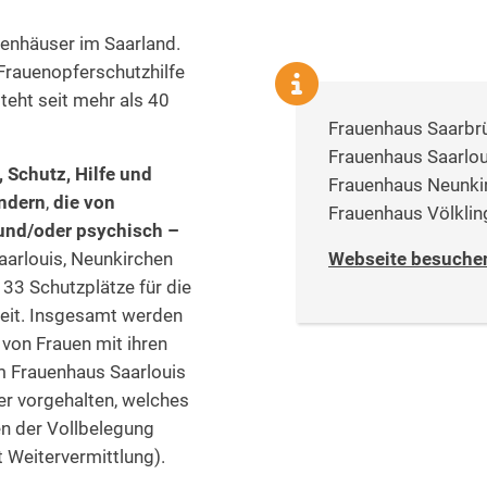
uenhäuser im Saarland.
Frauenopferschutzhilfe
teht seit mehr als 40
Frauenhaus Saarbr
Frauenhaus Saarlo
, Schutz, Hilfe und
Frauenhaus Neunk
indern
,
die von
Frauenhaus Völkli
und/oder psychisch –
aarlouis, Neunkirchen
Webseite besuche
33 Schutzplätze für die
eit. Insgesamt werden
von Frauen mit ihren
Im Frauenhaus Saarlouis
r vorgehalten, welches
en der Vollbelegung
 Weitervermittlung).