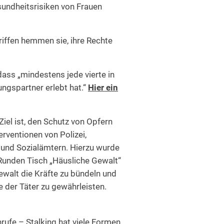
undheitsrisiken von Frauen
riffen hemmen sie, ihre Rechte
dass „mindestens jede vierte in
ngspartner erlebt hat.“
Hier ein
iel ist, den Schutz von Opfern
erventionen von Polizei,
- und Sozialämtern. Hierzu wurde
 Runden Tisch „Häusliche Gewalt“
ewalt die Kräfte zu bündeln und
 der Täter zu gewährleisten.
rufe – Stalking hat viele Formen