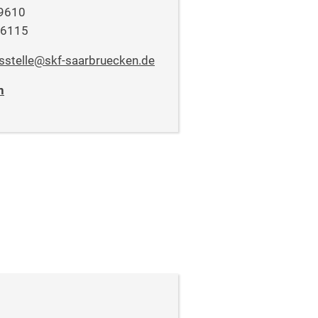
99610
96115
nsstelle@skf-saarbruecken.de
n