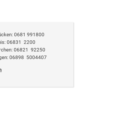
ücken: 0681 991800
uis: 06831 2200
irchen: 06821 92250
ngen: 06898 5004407
n