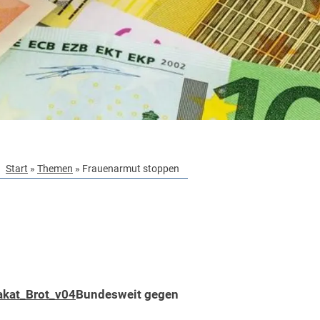
Start
»
Themen
»
Frauenarmut stoppen
akat_Brot_v04
Bundesweit gegen