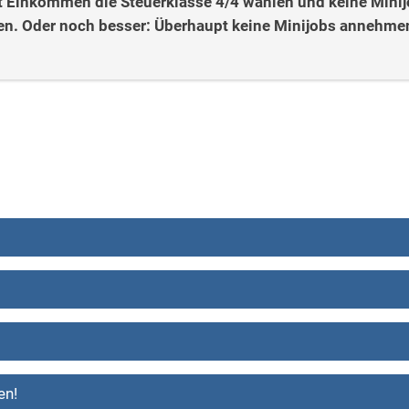
 Einkommen die Steuerklasse 4/4 wählen und keine Mini
n. Oder noch besser: Überhaupt keine Minijobs annehme
en!