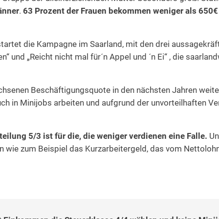
änner
.
63 Prozent der Frauen bekommen weniger als 650€
rtet die Kampagne im Saarland, mit den drei aussagekräfti
en“ und „Reicht nicht mal für´n Appel und ´n Ei“ , die saarla
chsenen Beschäftigungsquote in den nächsten Jahren weite
 auch in Minijobs arbeiten und aufgrund der unvorteilhaften V
ilung 5/3 ist für die, die weniger verdienen eine Falle.
Und
 wie zum Beispiel das Kurzarbeitergeld, das vom Nettolohn 