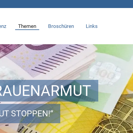
enz
Themen
Broschüren
Links
FRAUENARMUT
UT STOPPEN!“