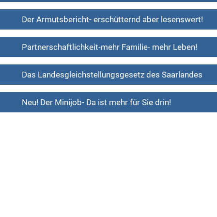
Der Armutsbericht- erschütternd aber lesenswert!
Partnerschaftlichkeit-mehr Familie- mehr Leben!
Das Landesgleichstellungsgesetz des Saarlandes
Neu! Der Minijob- Da ist mehr für Sie drin!