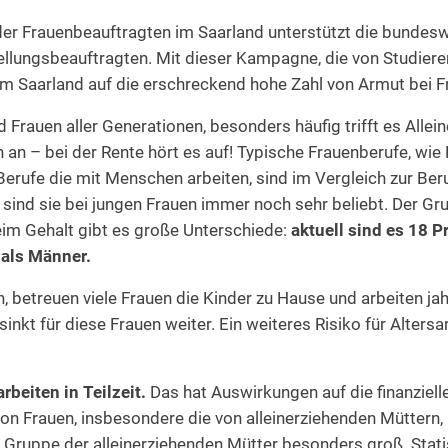
der Frauenbeauftragten im Saarland unterstützt die bunde
llungsbeauftragten. Mit dieser Kampagne, die von Studier
 im Saarland auf die erschreckend hohe Zahl von Armut bei F
nd Frauen aller Generationen, besonders häufig trifft es Alle
n – bei der Rente hört es auf! Typische Frauenberufe, wie Er
s Berufe die mit Menschen arbeiten, sind im Vergleich zur Ber
sind sie bei jungen Frauen immer noch sehr beliebt. Der Grun
eim Gehalt gibt es große Unterschiede:
aktuell sind es 18 P
 als Männer.
etreuen viele Frauen die Kinder zu Hause und arbeiten jahre
inkt für diese Frauen weiter. Ein weiteres Risiko für Altersa
rbeiten in Teilzeit.
Das hat Auswirkungen auf die finanzielle
n Frauen, insbesondere die von alleinerziehenden Müttern, 
ie Gruppe der alleinerziehenden Mütter besonders groß. Stat