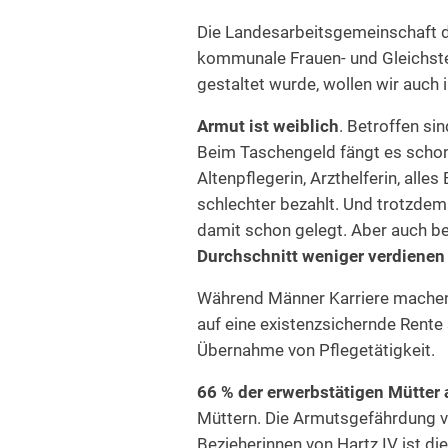
Die Landesarbeitsgemeinschaft 
kommunale Frauen- und Gleichste
gestaltet wurde, wollen wir auch
Armut ist weiblich
. Betroffen si
Beim Taschengeld fängt es schon a
Altenpflegerin, Arzthelferin, alle
schlechter bezahlt. Und trotzdem 
damit schon gelegt. Aber auch b
Durchschnitt weniger verdienen
Während Männer Karriere machen, b
auf eine existenzsichernde Rente s
Übernahme von Pflegetätigkeit.
66 % der erwerbstätigen Mütter a
Müttern. Die Armutsgefährdung vo
Bezieherinnen von Hartz IV ist d