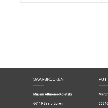
SAARBRÜCKEN
PÜT
Mirjam Altmeier-Koletzki
Margr
66119 Saarbrücken
66346