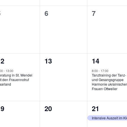
0
0
0
5
6
7
n,
eranstaltungen,
Veranstaltungen,
Veranstalt
1
0
1
12
13
14
n,
eranstaltung,
Veranstaltungen,
Veranstalt
:00
-
13:00
8:00
-
17:00
eratung in St. Wendel
Tanztraining der Tanz-
t den Frauennotruf
und Gesangsgruppe
aarland
Harmonie ukrainische
Frauen Ottweiler
0
0
1
19
20
21
eranstaltungen,
Veranstaltungen,
Veranstalt
Intensive Auszeit im Kl