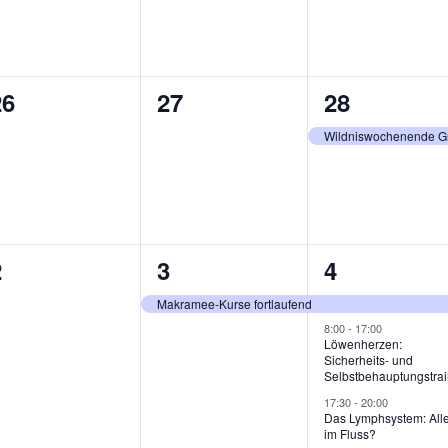
0
0
1
26
27
28
n,
eranstaltungen,
Veranstaltungen,
Veranstalt
Wildniswochenende Gr
0
1
3
2
3
4
n,
eranstaltungen,
Veranstaltung,
Veranstalt
Makramee-Kurse fortlaufend
8:00
-
17:00
Löwenherzen:
Sicherheits- und
Selbstbehauptungstrai
17:30
-
20:00
Das Lymphsystem: All
im Fluss?