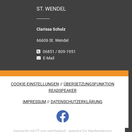
ST. WENDEL
Clarissa Schulz
66606 St. Wendel
06851 / 809-1951
E-Mail
COOKIE-EINSTELLUNGEN
//
ÜBERSETZUNGSFUNKTION
READSPEAKER
IMPRESSUM
//
DATENSCHUTZERKLÄRUNG
Gemacht mit
von netzbarkeit - Agentur für Mediendesign