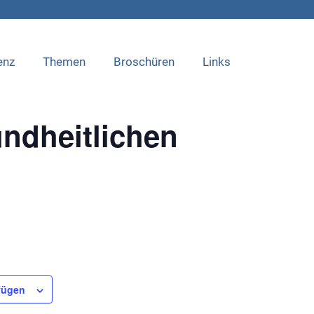
enz
Themen
Broschüren
Links
undheitlichen
fügen