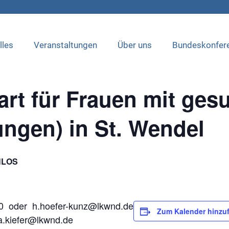
lles
Veranstaltungen
Über uns
Bundeskonfer
tgefunden.
art für Frauen mit ges
ngen) in St. Wendel
NLOS
40 oder h.hoefer-kunz@lkwnd.de
Zum Kalender hinzu
a.kiefer@lkwnd.de