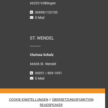
66333 Völklingen
06898/132100
E-Mail
ST. WENDEL
Clarissa Schulz
66606 St. Wendel
06851 / 809-1951
E-Mail
COOKIE-EINSTELLUNGEN
//
ÜBERSETZUNGSFUNKTION
READSPEAKER